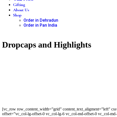
Gifting
About Us
Shop
Order in Dehradun
Order in Pan India
Dropcaps and Highlights
[vc_row row_content_width=”grid” content_text_aligment=”left” cs
offset=”vc_col-lg-offset-0 vc_col-lg-6 vc_col-md-offset-0 vc_col-m