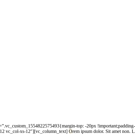
s=”.vc_custom_1554822575493{margin-top: -20px !important;padding-t
d-12 vc_col-xs-12″][vc_column_text]
O
rem ipsum dolor. Sit amet non. Li