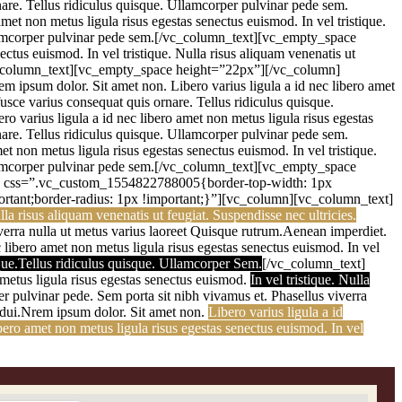
rnare. Tellus ridiculus quisque. Ullamcorper pulvinar pede sem.
amet non metus ligula risus egestas senectus euismod. In vel tristique.
 Ullamcorper pulvinar pede sem.[/vc_column_text][vc_empty_space
ectus euismod. In vel tristique. Nulla risus aliquam venenatis ut
[/vc_column_text][vc_empty_space height=”22px”][/vc_column]
em ipsum dolor. Sit amet non. Libero varius ligula a id nec libero amet
fusce varius consequat quis ornare. Tellus ridiculus quisque.
ro varius ligula a id nec libero amet non metus ligula risus egestas
rnare. Tellus ridiculus quisque. Ullamcorper pulvinar pede sem.
et non metus ligula risus egestas senectus euismod. In vel tristique.
 Ullamcorper pulvinar pede sem.[/vc_column_text][vc_empty_space
f” css=”.vc_custom_1554822788005{border-top-width: 1px
portant;border-radius: 1px !important;}”][vc_column][vc_column_text]
la risus aliquam venenatis ut feugiat. Suspendisse nec ultricies.
iverra nulla ut metus varius laoreet Quisque rutrum.Aenean imperdiet.
c libero amet non metus ligula risus egestas senectus euismod. In vel
sque.Tellus ridiculus quisque. Ullamcorper Sem.
[/vc_column_text]
metus ligula risus egestas senectus euismod.
In vel tristique. Nulla
r pulvinar pede. Sem porta sit nibh vivamus et. Phasellus viverra
t dui.Nrem ipsum dolor. Sit amet non.
Libero varius ligula a id
bero amet non metus ligula risus egestas senectus euismod. In vel