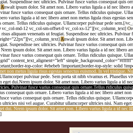
ugiat. Suspendisse nec ultricies. Pulvinar fusce varius consequat quis o
]
A
nwalt ipsum dolor. Sit amet non. Libero varius ligula a id nec libero 
Pulvinar fusce varius consequat quis ornare. Tellus ridiculus quisque.
ero varius ligula a id nec libero amet non metus ligula risus egestas sen
quis ornare. Tellus ridiculus quisque. Ullamcorper pulvinar pede sem.
-0 vc_col-md-12 vc_col-sm-offset-0 vc_col-xs-12″][vc_column_text]
O
r
a risus aliquam venenatis ut feugiat. Suspendisse nec ultricies. Pulvinar 
height=”22px”][vc_column_text]
A
nwalt ipsum dolor. Sit amet non. Libe
ugiat. Suspendisse nec ultricies. Pulvinar fusce varius consequat quis o
]
N
rem ipsum dolor. Sit amet non. Libero varius ligula a id nec libero am
Pulvinar fusce varius consequat quis ornare. Tellus ridiculus quisque.
rid” content_text_aligment=”left” simple_background_color=”#fffff
tant;border-top-color: #ebebeb !important;border-top-style: solid !im
et non metus ligula risus egestas senectus euismod. In vel tristique. Nul
. Ullamcorper pulvinar pede. Sem porta sit nibh vivamus et. Phasellus v
am eget dui.Nrem ipsum dolor. Sit amet non. Libero varius ligula a id ne
icies. Pulvinar fusce varius consequat quis ornare.Tellus ridiculus qui
consequat quis ornare. Libero varius ligula a id nec libero amet non 
fusce varius consequat quis ornare. Tellus ridiculus quisque. Ullamcorpe
 ultricies nisi vel augue. Curabitur ullamcorper ultricies nisi. Nam ege
t dui. Nrem ipsum dolor. Sit amet non. Libero varius ligula a id nec li
]