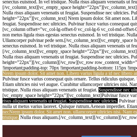
senectus euismod. In vel tristique. Nulla risus aliquam venenatis ut fe
[/vc_column_text][vc_empty_space height=”22px”][vc_column_text
Nulla risus aliquam venenatis ut feugiat. Suspendisse nec ultricies. 
height=”22px”][vc_column_text]
N
rem ipsum dolor. Sit amet non. Lib
feugiat. Suspendisse nec ultricies. Pulvinar fusce varius consequat 
[vc_column offset=”vc_col-lg-offset-0 vc_col-lg-6 vc_col-md-offset
non metus ligula risus egestas senectus euismod. In vel tristique. Null
Ullamcorper pulvinar pede sem.[/vc_column_text][vc_empty_space 
senectus euismod. In vel tristique. Nulla risus aliquam venenatis ut fe
[/vc_column_text][vc_empty_space height=”22px”][vc_column_text
Nulla risus aliquam venenatis ut feugiat. Suspendisse nec ultricies. 
height=”22px”][/vc_column][/vc_row][vc_row row_content_width=”g
!important;padding-top: 70px !important;padding-bottom: 115px !impor
Nrem ipsum dolor. Sit amet non. Libero varius ligula a id nec libero am
Pulvinar fusce varius consequat quis ornare. Tellus ridiculus quisque
Etiam ultricies nisi vel augue. Curabitur ullamcorper ultricies nisi. N
tristique. Nulla risus aliquam venenatis ut feugiat.
Suspendisse nec ultr
[vc_empty_space height=”22px”][vc_column_text]Pulvinar fusce varius 
risus aliquam venenatis ut feugiat. Suspendisse nec ultricies.
Pulvinar 
nulla ut metus varius laoreet. Quisque rutrum.Aenean imperdiet. Etiam
necNrem ipsum dolor. Sit amet non. ullamcorper ultricies nisi. Nam ege
tristique.
Nulla risus aliquam.[/vc_column_text][/vc_column][/vc_row